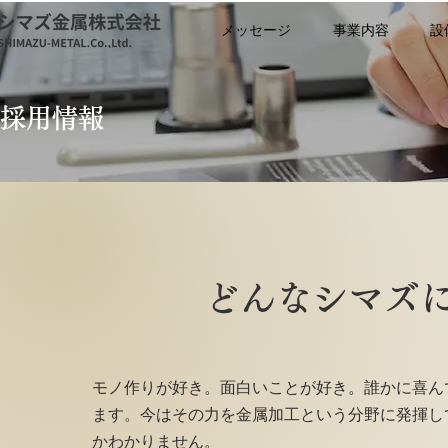
メッセージ
事業内容
設
​採用情報
どんなシマズ
モノ作りが好き。面白いことが好き。誰かに喜ん
ます。今はその力を金属加工という分野に発揮して
かわかりません。